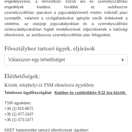
engedélyezése, a nemzetközi közúti áru és személyszállítási
engedélyek kiadása, továbbá az autóbuszos
személyszállítási piacokon a jogszabálykövető módon működő piaci
szereplők, valamint a szolgáltatásokat igénybe vevők érdekeinek a
védelme, az utasjogi jogszabályokban és a személyszállítási
üzletszabályzatokban foglalt rendelkezések teljesítésének a hatósági
ellenőrzése, az autóbuszos személyszállítási piac felügyelete.
Főosztályhoz tartozó ügyek, eljárások
Elérhetőségek:
Közúti, telephelyi és TSM ellenőrzési ügyekben:
Telefonos ügyfélszolgálat:
Kedden és csütörtökön 9-12 óra között:
TSM ügyekben:
+36 (1) 815-9672
+36 (1) 477-1547
+36 (1) 373-1477
KKEF hatáskörébe tartozó ellenőrzések ügyében: