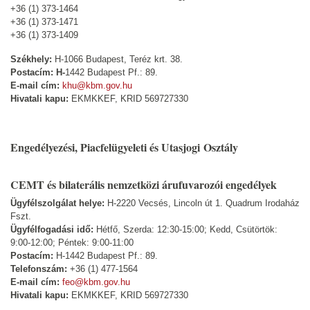
+36 (1) 373-1464
+36 (1) 373-1471
+36 (1) 373-1409
Székhely:
H-1066 Budapest, Teréz krt. 38.
Postacím: H-
1442 Budapest Pf.: 89.
E-mail cím:
khu@kbm.gov.hu
Hivatali kapu:
EKMKKEF, KRID 569727330
Engedélyezési, Piacfelügyeleti és Utasjogi Osztály
CEMT és bilaterális nemzetközi árufuvarozói engedélyek
Ügyfélszolgálat helye:
H-2220 Vecsés, Lincoln út 1. Quadrum Irodaház
Fszt.
Ügyfélfogadási idő:
Hétfő, Szerda: 12:30-15:00; Kedd, Csütörtök:
9:00-12:00; Péntek: 9:00-11:00
Postacím:
H-1442 Budapest Pf.: 89.
Telefonszám:
+36 (1) 477-1564
E-mail cím:
feo@kbm.gov.hu
Hivatali kapu:
EKMKKEF, KRID 569727330