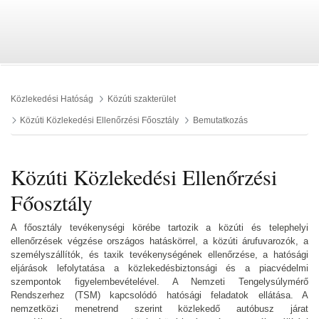
Közlekedési Hatóság
Közúti szakterület
Közúti Közlekedési Ellenőrzési Főosztály
Bemutatkozás
Közúti Közlekedési Ellenőrzési
Főosztály
A főosztály tevékenységi körébe tartozik a közúti és telephelyi
ellenőrzések végzése országos hatáskörrel, a közúti árufuvarozók, a
személyszállítók, és taxik tevékenységének ellenőrzése, a hatósági
eljárások lefolytatása a közlekedésbiztonsági és a piacvédelmi
szempontok figyelembevételével. A Nemzeti Tengelysúlymérő
Rendszerhez (TSM) kapcsolódó hatósági feladatok ellátása. A
nemzetközi menetrend szerint közlekedő autóbusz járat