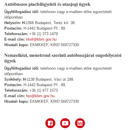
Autóbuszos piacfelügyeleti és utasjogi ügyek
Ügyfélfogadási idő:
telefonon vagy e-mailben előre egyeztetett
időpontban
Helyszín: H-
1066 Budapest, Teréz krt. 38.
Postacím:
H-1442 Budapest Pf.: 89.
Telefonszám:
+36 (1) 373 1479
E-mail cím:
kkef@kbm.gov.hu
Hivatali kapu:
EKMKKEF, KRID 569727330
Nemzetközi, menetrend szerinti autóbuszjárat engedélyezési
ügyek
Ügyfélfogadási idő:
telefonon vagy e-mailben előre egyeztetett
időpontban
Székhely: H-
1138 Budapest, Váci út 188.
Postacím:
H-1442 Budapest Pf.: 89.
Telefonszám:
+36 (1) 477 1573
E-mail cím:
feo@kbm.gov.hu
Hivatali kapu:
EKMKKEF, KRID 569727330