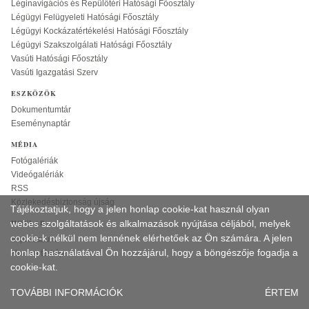
Léginavigációs és Repülőtéri Hatósági Főosztály
Légügyi Felügyeleti Hatósági Főosztály
Légügyi Kockázatértékelési Hatósági Főosztály
Légügyi Szakszolgálati Hatósági Főosztály
Vasúti Hatósági Főosztály
Vasúti Igazgatási Szerv
ESZKÖZÖK
Dokumentumtár
Eseménynaptár
MÉDIA
Fotógalériák
Videógalériák
RSS
Közlekedésbiztonság újság
Tájékoztatjuk, hogy a jelen honlap cookie-kat használ olyan
webes szolgáltatások és alkalmazások nyújtása céljából, melyek
HONLAP
cookie-k nélkül nem lennének elérhetőek az Ön számára. A jelen
Impresszum
honlap használatával Ön hozzájárul, hogy a böngészője fogadja a
Honlap térkép
cookie-kat.
TOVÁBBI INFORMÁCIÓK
ÉRTEM