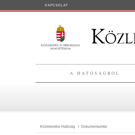
Ugrás a fő tartalomhoz
KAPCSOLAT
Közle
A HATÓSÁGRÓL
Közlekedési Hatóság
Dokumentumtár