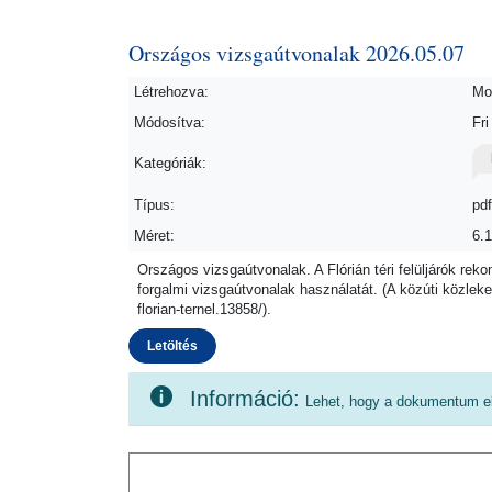
Országos vizsgaútvonalak 2026.05.07
Létrehozva:
Mo
Módosítva:
Fr
Kategóriák:
Típus:
pdf
Méret:
6.
Országos vizsgaútvonalak. A Flórián téri felüljárók rekon
forgalmi vizsgaútvonalak használatát. (A közúti közleke
florian-ternel.13858/).
Letöltés
Információ:
Lehet, hogy a dokumentum el