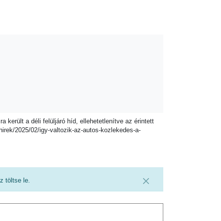
erült a déli felüljáró híd, ellehetetlenítve az érintett
hirek/2025/02/igy-valtozik-az-autos-kozlekedes-a-
töltse le.