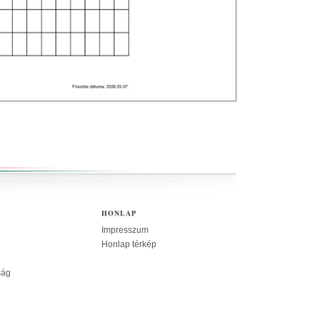
HONLAP
Impresszum
Honlap térkép
ság