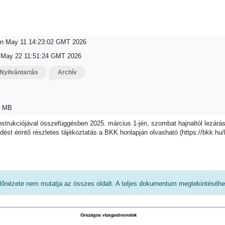
n May 11 14:23:02 GMT 2026
i May 22 11:51:24 GMT 2026
Nyilvántartás
Archív
1 MB
strukciójával összefüggésben 2025. március 1-jén, szombat hajnaltól lezárásra k
dést érintő részletes tájékoztatás a BKK honlapján olvasható (https://bkk.hu/
őnézete nem mutatja az összes oldalt. A teljes dokumentum megtekintéséhez 