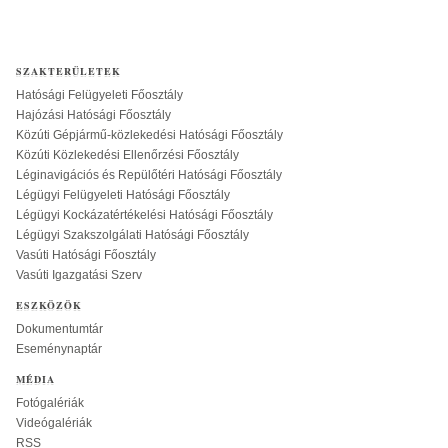
SZAKTERÜLETEK
Hatósági Felügyeleti Főosztály
Hajózási Hatósági Főosztály
Közúti Gépjármű-közlekedési Hatósági Főosztály
Közúti Közlekedési Ellenőrzési Főosztály
Léginavigációs és Repülőtéri Hatósági Főosztály
Légügyi Felügyeleti Hatósági Főosztály
Légügyi Kockázatértékelési Hatósági Főosztály
Légügyi Szakszolgálati Hatósági Főosztály
Vasúti Hatósági Főosztály
Vasúti Igazgatási Szerv
ESZKÖZÖK
Dokumentumtár
Eseménynaptár
MÉDIA
Fotógalériák
Videógalériák
RSS