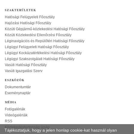
SZAKTERÜLETEK
Hatósági Felügyeleti Főosztály
Hajózási Hatósági Főosztály
Közúti Gépjármű-közlekedési Hatósági Főosztály
Közúti Közlekedési Ellenőrzési Főosztály
Léginavigációs és Repülőtéri Hatósági Főosztály
Légügyi Felügyeleti Hatósági Főosztály
Légügyi Kockázatértékelési Hatósági Főosztály
Légügyi Szakszolgálati Hatósági Főosztály
Vasúti Hatósági Főosztály
Vasúti Igazgatási Szerv
ESZKÖZÖK
Dokumentumtár
Eseménynaptár
MÉDIA
Fotógalériák
Videógalériák
RSS
Közlekedésbiztonság újság
Tájékoztatjuk, hogy a jelen honlap cookie-kat használ olyan